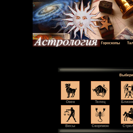
Гороскопы
Та
Выбери 
Овен
Телец
Близн
Весы
Скорпион
Стре