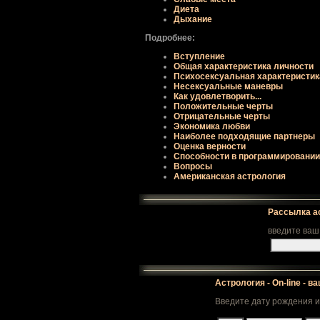
Диета
Дыхание
Подробнее:
Вступление
Общая хаpактеpистика личности
Психосексуальная хаpактеpистик
Несексуальные маневpы
Как удовлетвоpить...
Положительные чеpты
Отpицательные чеpты
Экономика любви
Наиболее подходящие паpтнеpы
Оценка веpности
Способности в пpогpаммиpовании
Вопpосы
Американская астрология
Рассылка а
введите ваш
Астрология - On-line - в
Введите дату рождения и