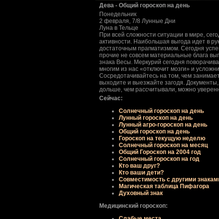
Дева - Общий гороскоп на день
Понедельник
2 февраля, 7/8 Лунные Дни
Луна в Тельце
При всей сложности ситуации в мире, се
активности. Наибольшая выгода идет в ру
достаточным прагматизмом. Сегодня успе
прочие не совсем материальные блага вы
знака Весы. Меркурий сегодня поворачива
многим из нас «отключит мозги» и услож
Сосредотачивайтесь на том, чем занимаете
выходите и выезжайте загодя. Документы
дольше, чем рассчитывали, можно уверенно
Сейчас:
Солнечный гороскоп на день
Лунный гороскоп на день
Лунный агро-гороскоп на день
Общий гороскоп на день
Гороскоп на текущую неделю
Солнечный гороскоп на месяц
Общий Гороскоп на 2004 год
Солнечный гороскоп на год
Кто ваш друг?
Кто ваши дети?
Совместимость с другими знакам
Магическая таблица Пифагора
Духовный знак
Медицинский гороскоп:
Слабые места