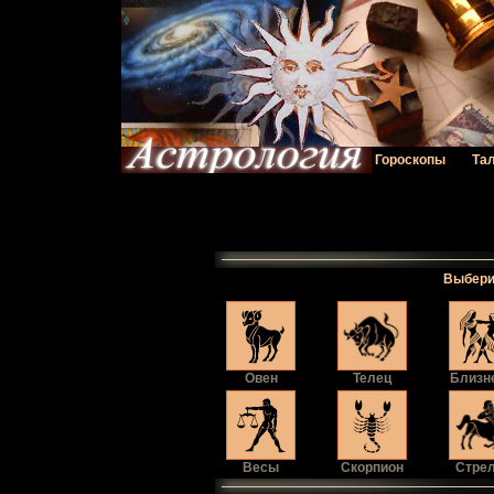
Гороскопы
Та
Выбери 
Овен
Телец
Близн
Весы
Скорпион
Стре