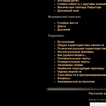
Кто ваши дети?
Совместимость с другими знакам
Магическая таблица Пифагора
Духовный знак
Медицинский гороскоп:
Слабые места
Диета
Дыхание
Подробнее:
Вступление
Общая хаpактеpистика личности
Психосексуальная хаpактеpистик
Несексуальные маневpы
Как удовлетвоpить...
Положительные чеpты
Отpицательные чеpты
Экономика любви
Наиболее подходящие паpтнеpы
Оценка веpности
Способности в пpогpаммиpовании
Вопpосы
Американская астрология
Рассылка а
введите ваш