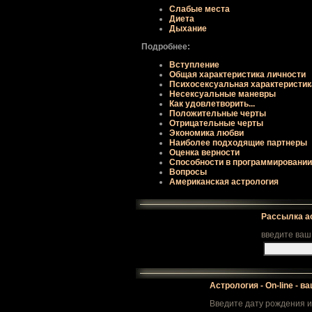
Слабые места
Диета
Дыхание
Подробнее:
Вступление
Общая хаpактеpистика личности
Психосексуальная хаpактеpистик
Несексуальные маневpы
Как удовлетвоpить...
Положительные чеpты
Отpицательные чеpты
Экономика любви
Наиболее подходящие паpтнеpы
Оценка веpности
Способности в пpогpаммиpовании
Вопpосы
Американская астрология
Рассылка а
введите ваш
Астрология - On-line - в
Введите дату рождения и