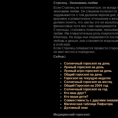
Стрелец - Экономика любви
Если Стрелец не остепениться, он всегда 
экономики любви. Он слишком полагается 
задумывается о том далеком черном дне, к
красивое и романтичное отношение к жизн
должен понять, что, как бы это ни казал
финансовые пути все-таки скрещиваются.
Стрельцы, становясь пожилыми, оказываю
любви. Им отвратительна роль покупателя
Юпитера. Но когда они оправляются после 
любовь и деньги, они становятся искусны
в этой игре.
Если Стрелец собирается провести старост
он жил честно и порядочно.
Сейчас:
Солнечный гороскоп на день
Лунный гороскоп на день
Лунный агро-гороскоп на день
Общий гороскоп на день
Гороскоп на текущую неделю
Солнечный гороскоп на месяц
Общий Гороскоп на 2004 год
Солнечный гороскоп на год
Кто ваш друг?
Кто ваши дети?
Совместимость с другими знакам
Магическая таблица Пифагора
Духовный знак
Медицинский гороскоп: