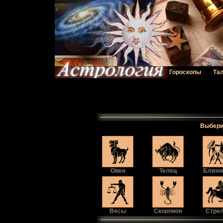
Гороскопы
Та
Выбери 
Овен
Телец
Близн
Весы
Скорпион
Стре