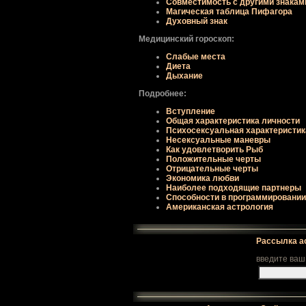
Совместимость с другими знакам
Магическая таблица Пифагора
Духовный знак
Медицинский гороскоп:
Слабые места
Диета
Дыхание
Подробнее:
Вступление
Общая хаpактеpистика личности
Психосексуальная хаpактеpистик
Несексуальные маневpы
Как удовлетвоpить Рыб
Положительные чеpты
Отpицательные чеpты
Экономика любви
Наиболее подходящие паpтнеpы
Способности в пpогpаммиpовании
Американская астрология
Рассылка а
введите ваш