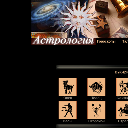
Гороскопы
Та
Выбери 
Овен
Телец
Близн
Весы
Скорпион
Стре