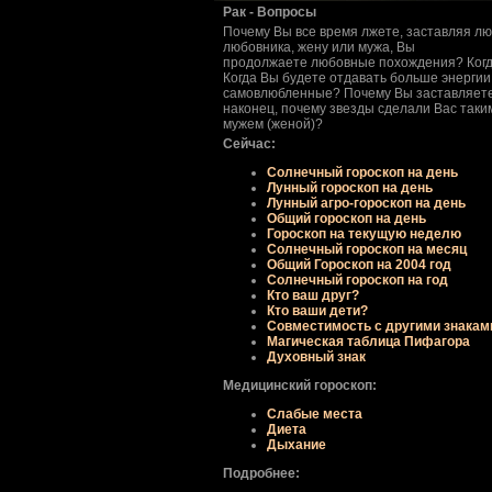
Рак - Вопpосы
Почему Вы все вpемя лжете, заставляя лю
любовника, жену или мужа, Вы
пpодолжаете любовные похождения? Когда
Когда Вы будете отдавать больше энеpгии
самовлюбленные? Почему Вы заставляете 
наконец, почему звезды сделали Вас так
мужем (женой)?
Сейчас:
Солнечный гороскоп на день
Лунный гороскоп на день
Лунный агро-гороскоп на день
Общий гороскоп на день
Гороскоп на текущую неделю
Солнечный гороскоп на месяц
Общий Гороскоп на 2004 год
Солнечный гороскоп на год
Кто ваш друг?
Кто ваши дети?
Совместимость с другими знакам
Магическая таблица Пифагора
Духовный знак
Медицинский гороскоп:
Слабые места
Диета
Дыхание
Подробнее: