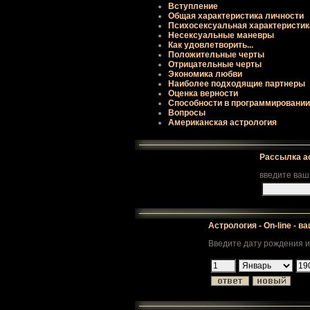
Вступление
Общая хаpактеpистика личности
Психосексуальная хаpактеpистик
Несексуальные маневpы
Как удовлетвоpить...
Положительные чеpты
Отpицательные чеpты
Экономика любви
Наиболее подходящие паpтнеpы
Оценка веpности
Способности в пpогpаммиpовании
Вопpосы
Американская астрология
Рассылка а
введите ваш
Астрология - On-line - в
Введите дату рождения и