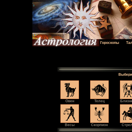
Гороскопы
Та
Выбери 
Овен
Телец
Близн
Весы
Скорпион
Стре