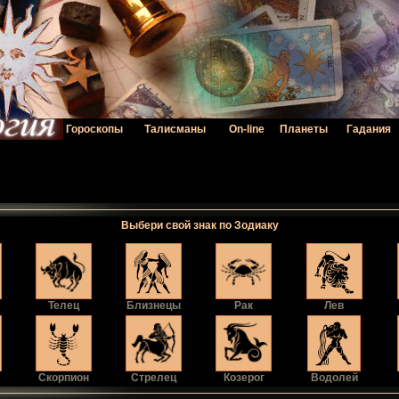
Гороскопы
Талисманы
On-line
Планеты
Гадания
Выбери свой знак по Зодиаку
Телец
Близнецы
Рак
Лев
Скорпион
Стрелец
Козерог
Водолей