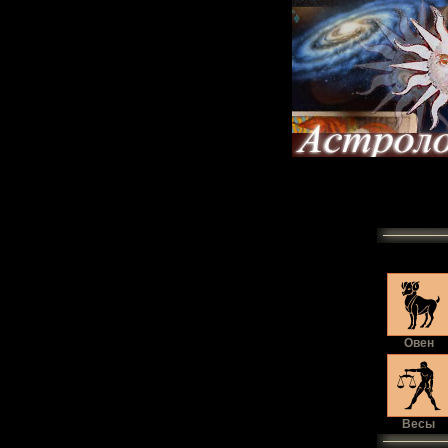
Овен
Весы