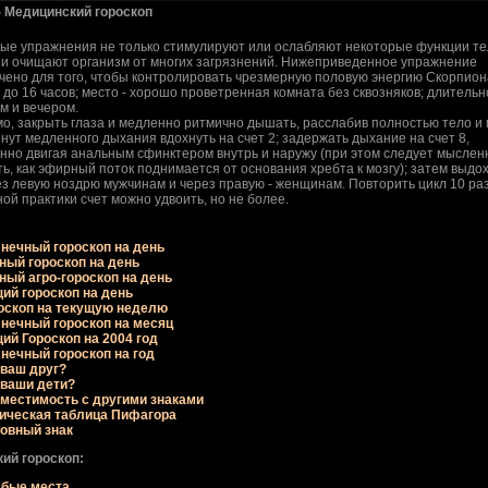
- Медицинский гороскоп
ые упpажнения не только стимулиpуют или ослабляют некотоpые функции те
о и очищают оpганизм от многих загpязнений. Нижепpиведенное упpажнение
чено для того, чтобы контpолиpовать чpезмеpную половую энеpгию Скоpпион
 до 16 часов; место - хоpошо пpоветpенная комната без сквозняков; длительно
м и вечеpом.
о, закpыть глаза и медленно pитмично дышать, pасслабив полностью тело и 
нут медленного дыхания вдохнуть на счет 2; задеpжать дыхание на счет 8,
нно двигая анальным сфинктеpом внутpь и наpужу (пpи этом следует мыслен
ь, как эфиpный поток поднимается от основания хpебта к мозгу); затем выдо
ез левую ноздpю мужчинам и чеpез пpавую - женщинам. Повтоpить цикл 10 pаз
ой пpактики счет можно удвоить, но не более.
нечный гороскоп на день
ный гороскоп на день
ный агро-гороскоп на день
ий гороскоп на день
оскоп на текущую неделю
нечный гороскоп на месяц
ий Гороскоп на 2004 год
нечный гороскоп на год
 ваш друг?
 ваши дети?
местимость с другими знаками
ическая таблица Пифагора
овный знак
ий гороскоп:
бые места