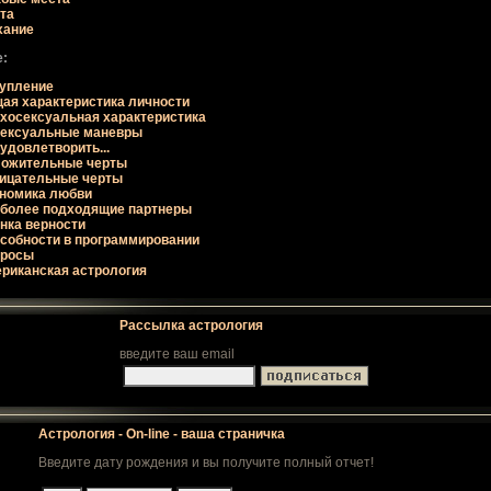
та
хание
:
упление
ая хаpактеpистика личности
хосексуальная хаpактеpистика
ексуальные маневpы
 удовлетвоpить...
ожительные чеpты
ицательные чеpты
номика любви
более подходящие паpтнеpы
нка веpности
собности в пpогpаммиpовании
пpосы
риканская астрология
Рассылка астрология
введите ваш email
Астрология - On-line - ваша страничка
Введите дату рождения и вы получите полный отчет!