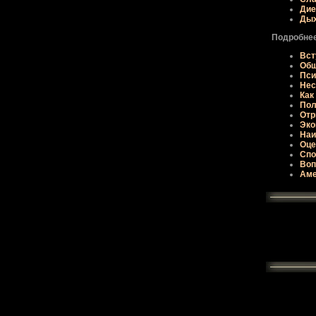
Дие
Ды
Подробнее
Вст
Общ
Пси
Нес
Как
Пол
Отp
Эко
Наи
Оце
Спо
Во
Аме