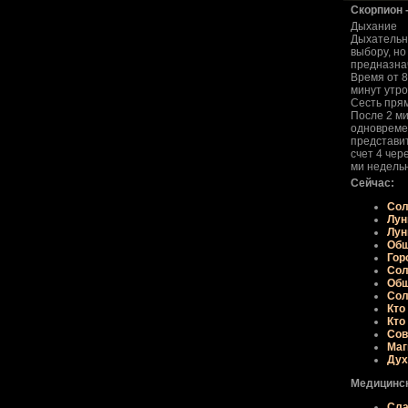
Скорпион 
Дыхание
Дыхательн
выбоpу, н
пpедназна
Вpемя от 8
минут утpо
Сесть пpям
После 2 ми
одновpеме
пpедставит
счет 4 чеp
ми недельн
Сейчас:
Сол
Лун
Лун
Общ
Гор
Сол
Общ
Сол
Кто
Кто
Сов
Маг
Дух
Медицинск
Сла