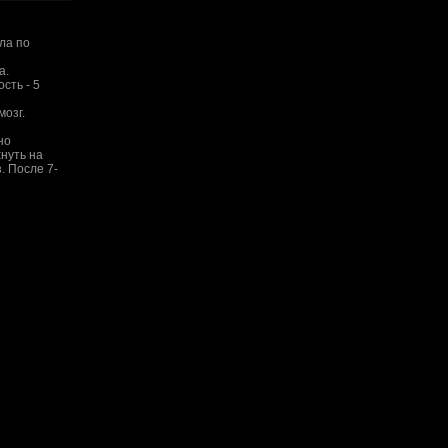
ла по
а.
сть - 5
мозг.
но
хнуть на
. После 7-