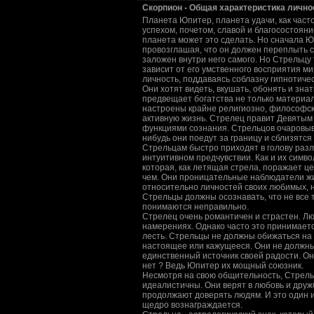
Скорпион - Общая хаpактеpистика лично
Планета Юпитер, планета удачи, как част
успехом, почетом, славой и благосостояни
планета может это сделать. Но сначала 
провозглашая, что он должен переплыть с
заложен внутри него самого. Но Стрельцу 
зависит от его умственного восприятия м
личность, поддаваясь соблазну гипнотиче
Они хотят видеть, вкушать, обонять и знат
предвещает богатства не только материал
настроены крайне религиозно, философски
активную жизнь. Стрелец правит Девятым
функциями сознания. Стрельцов очаровыва
нибудь они поедут за границу и сблизятся
Стрельцам быстро приходят в голову разл
интуитивном предчувствии. Как и их симво
которая, как летящая стрела, поражает це
чем. Они проницательные наблюдатели жиз
относительно личностей своих любимых, н
Стрельцы должны осознавать, что не все т
понимаются неправильно.
Стрелец очень романтичен и страстен. Люд
намерениях. Однако часто это принимаетс
лесть. Стрельцы не должны обижаться н
настоящее или кажущееся. Они не должны
единственный источник своей радости. Он
нет ? Ведь Юпитер их мощный союзник.
Несмотря на свою общительность, Стрельц
идеалистичны. Они верят в любовь и дружб
продолжают доверять людям. И это один из
щедро вознаграждается.