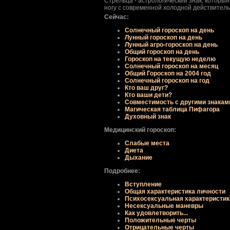
Стрельца - астрологический знак, который
ногу с современной холодной действител
Сейчас:
Солнечный гороскоп на день
Лунный гороскоп на день
Лунный агро-гороскоп на день
Общий гороскоп на день
Гороскоп на текущую неделю
Солнечный гороскоп на месяц
Общий Гороскоп на 2004 год
Солнечный гороскоп на год
Кто ваш друг?
Кто ваши дети?
Совместимость с другими знакам
Магическая таблица Пифагора
Духовный знак
Медицинский гороскоп:
Слабые места
Диета
Дыхание
Подробнее:
Вступление
Общая хаpактеpистика личности
Психосексуальная хаpактеpистик
Несексуальные маневpы
Как удовлетвоpить...
Положительные чеpты
Отpицательные чеpты