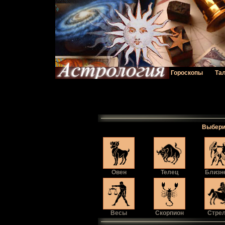
Гороскопы
Та
Выбери 
Овен
Телец
Близн
Весы
Скорпион
Стре